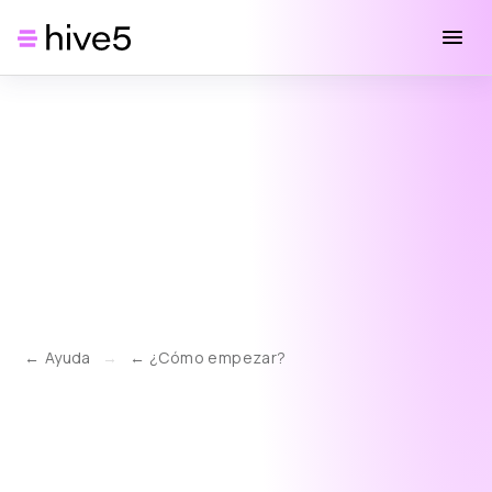
Ayuda
→
¿Cómo empezar?